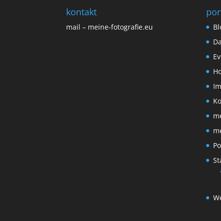
kontakt
por
mail – meine-fotografie.eu
Bl
Da
Ev
Ho
I
Ko
me
me
Po
St
We