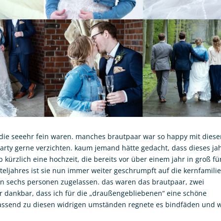
, die seeehr fein waren. manches brautpaar war so happy mit diese
 party gerne verzichten. kaum jemand hätte gedacht, dass dieses ja
 kürzlich eine hochzeit, die bereits vor über einem jahr in groß fü
rteljahres ist sie nun immer weiter geschrumpft auf die kernfamilie
en sechs personen zugelassen. das waren das brautpaar, zwei
r dankbar, dass ich für die „draußengebliebenen“ eine schöne
 passend zu diesen widrigen umständen regnete es bindfäden und 